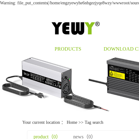
Warning: file_put_contents(/home/engzyewyhe6nbgezjyqe8wzy/wwwroot/source/
PRODUCTS
DOWNLOAD C
Your current location ：
Home
>> Tag search
product（0）
news（0）