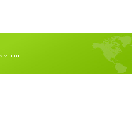
gy co., LTD
汇