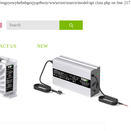
me/engzyewyhe6nbgezjyqe8wzy/wwwroot/source/model/api.class.php on line 217
ACT US
NEW