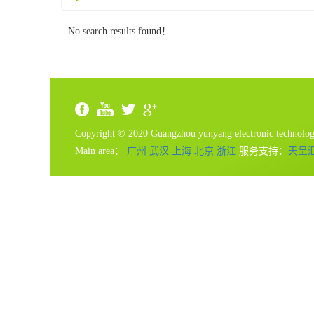
No search results found！
Copyright © 2020 Guangzhou yunyang electronic technolo
Main area：
广州
武汉
上海
北京
浙江
服务支持：
天呈