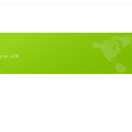
gy co., LTD
汇