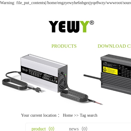
Warning: file_put_contents(/home/engzyewyhe6nbgezjyqe8wzy/wwwroot/source/
PRODUCTS
DOWNLOAD C
Your current location ：
Home
>> Tag search
product（0）
news（0）