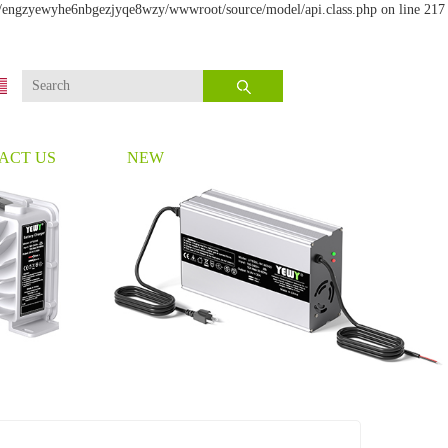
me/engzyewyhe6nbgezjyqe8wzy/wwwroot/source/model/api.class.php on line 217
ACT US
NEW