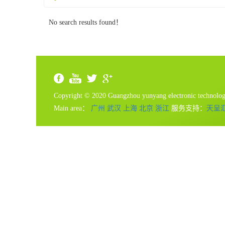
No search results found！
Copyright © 2020 Guangzhou yunyang electronic technolo
Main area：
广州
武汉
上海
北京
浙江
服务支持：
天呈